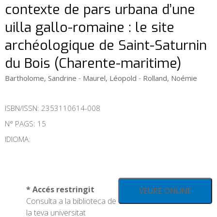
contexte de pars urbana d’une
uilla gallo-romaine : le site
archéologique de Saint-Saturnin
du Bois (Charente-maritime)
-
-
Bartholome, Sandrine
Maurel, Léopold
Rolland, Noémie
ISBN/ISSN:
2353110614-008
N° PAGS: 15
IDIOMA:
* Accés restringit
VEURE ONLINE
Consulta a la biblioteca de
la teva universitat