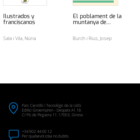
Ilustrados y
El poblament de la
franciscanos
muntanya de…
Sala i Vila, Núria
Burch i Rius, Josep
Parc Científic i Tecnològic de la UdG
Edifici Giroempren - Despatx A1.18.
C/ Pic de Peguera 11. 17003, Girona
+34 902 44 00 12
Per qualsevol cosa no dubtis