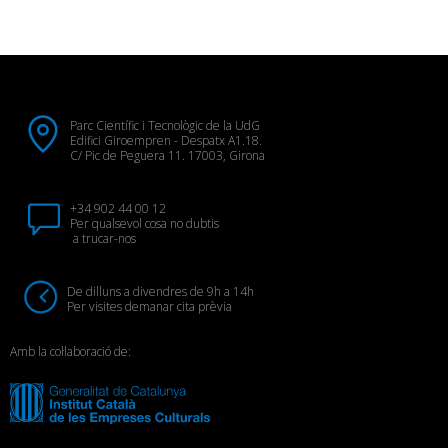
Parc Científic i Tecnològic de la UdG
Edifici Giroempren - Despatx A1.18.
C/ Pic de Peguera 11. 17003, Girona
+34 902 44 00 12
Per qualsevol cosa no dubtis
a trucar-nos
De dilluns a divendres de 9h a 14h
Per visites demanar cita prèvia
Amb la col·laboració de: