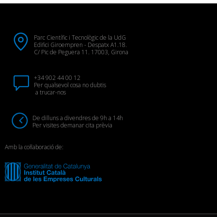
Parc Científic i Tecnològic de la UdG
Edifici Giroempren - Despatx A1.18.
C/ Pic de Peguera 11. 17003, Girona
+34 902 44 00 12
Per qualsevol cosa no dubtis
a trucar-nos
De dilluns a divendres de 9h a 14h
Per visites demanar cita prèvia
Amb la col·laboració de: