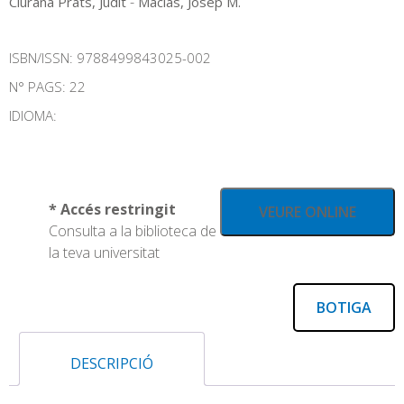
-
Ciurana Prats, Judit
Macias, Josep M.
ISBN/ISSN:
9788499843025-002
N° PAGS: 22
IDIOMA:
* Accés restringit
VEURE ONLINE
Consulta a la biblioteca de
la teva universitat
BOTIGA
DESCRIPCIÓ