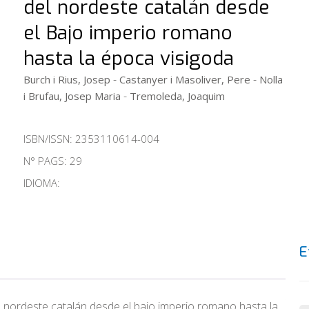
del nordeste catalán desde
el Bajo imperio romano
hasta la época visigoda
-
-
Burch i Rius, Josep
Castanyer i Masoliver, Pere
Nolla
-
i Brufau, Josep Maria
Tremoleda, Joaquim
ISBN/ISSN:
2353110614-004
N° PAGS: 29
IDIOMA:
E
el nordeste catalán desde el bajo imperio romano hasta la