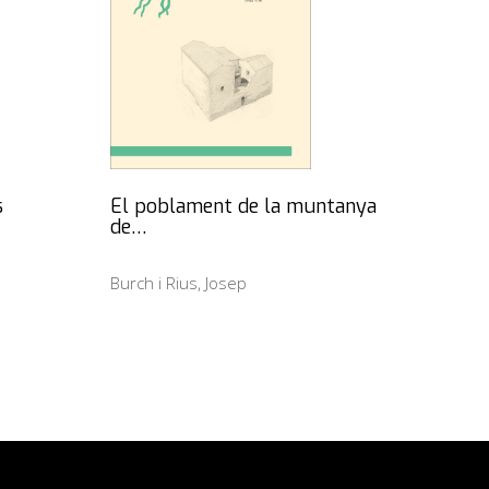
s
El poblament de la muntanya
de…
Burch i Rius, Josep