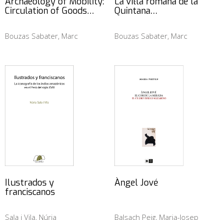
Archaeology of Mobility:
La vil·la romana de la
Circulation of Goods…
Quintana…
Bouzas Sabater, Marc
Bouzas Sabater, Marc
Ilustrados y
Àngel Jové
franciscanos
Sala i Vila, Núria
Balsach Peig, Maria-Josep