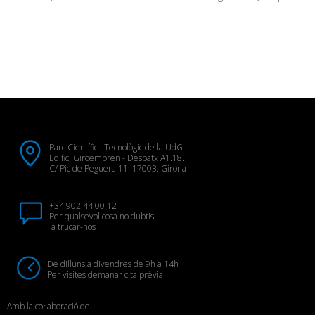
Parc Científic i Tecnològic de la UdG
Edifici Giroempren - Despatx A1.18.
C/ Pic de Peguera 11. 17003, Girona
+34 902 44 00 12
Per qualsevol cosa no dubtis
a trucar-nos
De dilluns a divendres de 9h a 14h
Per visites demanar cita prèvia
Amb la col·laboració de: