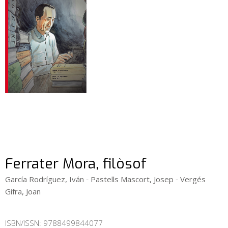
Ferrater Mora, filòsof
-
-
García Rodríguez, Iván
Pastells Mascort, Josep
Vergés
Gifra, Joan
ISBN/ISSN:
9788499844077