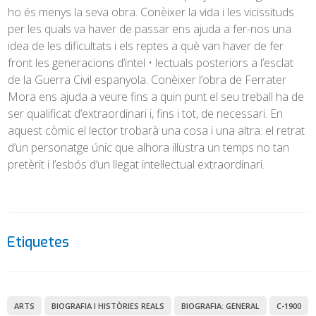
ho és menys la seva obra. Conèixer la vida i les vicissituds
per les quals va haver de passar ens ajuda a fer-nos una
idea de les dificultats i els reptes a què van haver de fer
front les generacions d’intel • lectuals posteriors a l’esclat
de la Guerra Civil espanyola. Conèixer l’obra de Ferrater
Mora ens ajuda a veure fins a quin punt el seu treball ha de
ser qualificat d’extraordinari i, fins i tot, de necessari. En
aquest còmic el lector trobarà una cosa i una altra: el retrat
d’un personatge únic que alhora il·lustra un temps no tan
pretèrit i l’esbós d’un llegat intel·lectual extraordinari.
Etiquetes
ARTS
BIOGRAFIA I HISTÒRIES REALS
BIOGRAFIA: GENERAL
C-1900