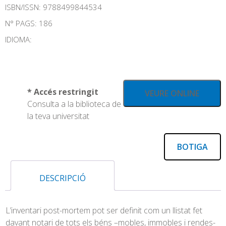
ISBN/ISSN:
9788499844534
N° PAGS: 186
IDIOMA:
* Accés restringit
VEURE ONLINE
Consulta a la biblioteca de
la teva universitat
BOTIGA
DESCRIPCIÓ
L’inventari post-mortem pot ser definit com un llistat fet
davant notari de tots els béns –mobles, immobles i rendes-