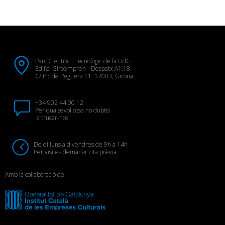
Parc Científic i Tecnològic de la UdG
Edifici Giroempren - Despatx A1.18.
C/ Pic de Peguera 11. 17003, Girona
+34 902 44 00 12
Per qualsevol cosa no dubtis
a trucar-nos
De dilluns a divendres de 9h a 14h
Per visites demanar cita prèvia
Amb la col·laboració de: