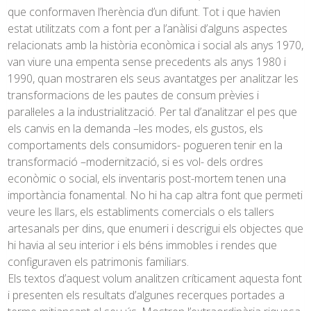
que conformaven l’herència d’un difunt. Tot i que havien
estat utilitzats com a font per a l’anàlisi d’alguns aspectes
relacionats amb la història econòmica i social als anys 1970,
van viure una empenta sense precedents als anys 1980 i
1990, quan mostraren els seus avantatges per analitzar les
transformacions de les pautes de consum prèvies i
paral·leles a la industrialització. Per tal d’analitzar el pes que
els canvis en la demanda –les modes, els gustos, els
comportaments dels consumidors- pogueren tenir en la
transformació –modernització, si es vol- dels ordres
econòmic o social, els inventaris post-mortem tenen una
importància fonamental. No hi ha cap altra font que permeti
veure les llars, els establiments comercials o els tallers
artesanals per dins, que enumeri i descrigui els objectes que
hi havia al seu interior i els béns immobles i rendes que
configuraven els patrimonis familiars.
Els textos d’aquest volum analitzen críticament aquesta font
i presenten els resultats d’algunes recerques portades a