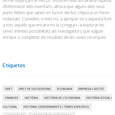
terme mitjançant el seu ús. Mostren l’extraordinària riquesa
d’informació dels inventaris, alhora que alguns dels seus
punts febles que varien en funció del lloc i l’època on foren
redactats. Conviden, si més no, a apropar-se a aquesta font
a tots aquells que encara no la coneguin i a explorar les
seves infinites possibilitats als investigadors que vulguin
enriquir o completar els resultats de les seves recerques.
Etiquetes
DRET
DRET DE SUCCESSIONS
ECONOMIA
EMPRESA I GESTIÓ
FINANCES
HISTÒRIA
HISTÒRIA DE L'ECONOMIA
HISTÒRIA SOCIAL I
CULTURAL
HISTÒRIA: ESDEVENIMENTS I TEMES ESPECÍFICS