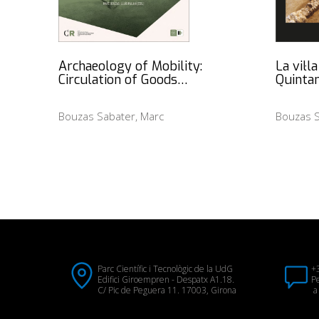
Archaeology of Mobility:
La vil·
Circulation of Goods…
Quinta
Bouzas Sabater, Marc
Bouzas S
Parc Científic i Tecnològic de la UdG
+
Edifici Giroempren - Despatx A1.18.
Pe
C/ Pic de Peguera 11. 17003, Girona
a 