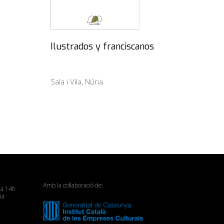
Ilustrados y franciscanos
Sala i Vila, Núria
Amb la col·laboració de:
 a 14h
ia