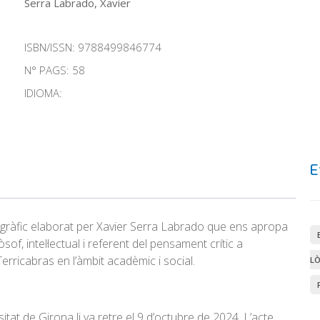
Serra Labrado, Xavier
ISBN/ISSN:
9788499846774
N° PAGS: 58
IDIOMA:
E
iogràfic elaborat per Xavier Serra Labrado que ens apropa
of, intel·lectual i referent del pensament crític a
 Terricabras en l’àmbit acadèmic i social.
LÒ
itat de Girona li va retre el 9 d’octubre de 2024. L’acte,