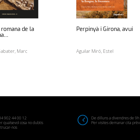
la romana de la
Perpinyà i Girona, avui
na…
abater, Marc
Aguilar Miró, Estel
34 902 44 00 12
De dilluns a divendres de 9h
r qualsevol cosa no dubtis
Per visites demanar cita prèv
trucar-nos