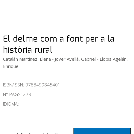
El delme com a font per a la
història rural
-
-
Catalán Martínez, Elena
Jover Avellà, Gabriel
Llopis Agelán,
Enrique
ISBN/ISSN:
9788499845401
N° PAGS: 278
IDIOMA: