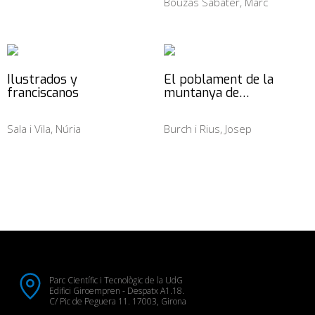
Bouzas Sabater, Marc
Ilustrados y
El poblament de la
franciscanos
muntanya de…
Sala i Vila, Núria
Burch i Rius, Josep
Parc Científic i Tecnològic de la UdG
Edifici Giroempren - Despatx A1.18.
C/ Pic de Peguera 11. 17003, Girona