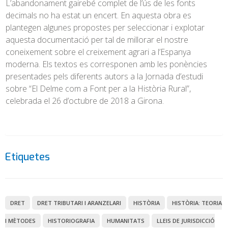
L’abandonament gairebé complet de l’ús de les fonts
decimals no ha estat un encert. En aquesta obra es
plantegen algunes propostes per seleccionar i explotar
aquesta documentació per tal de millorar el nostre
coneixement sobre el creixement agrari a l’Espanya
moderna. Els textos es corresponen amb les ponències
presentades pels diferents autors a la Jornada d’estudi
sobre “El Delme com a Font per a la Història Rural”,
celebrada el 26 d’octubre de 2018 a Girona.
Etiquetes
DRET
DRET TRIBUTARI I ARANZELARI
HISTÒRIA
HISTÒRIA: TEORIA
I MÈTODES
HISTORIOGRAFIA
HUMANITATS
LLEIS DE JURISDICCIÓ