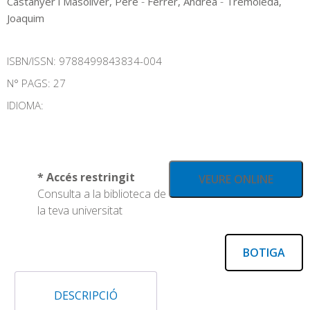
-
-
Castanyer i Masoliver, Pere
Ferrer, Andrea
Tremoleda,
Joaquim
ISBN/ISSN:
9788499843834-004
N° PAGS: 27
IDIOMA:
* Accés restringit
VEURE ONLINE
Consulta a la biblioteca de
la teva universitat
BOTIGA
DESCRIPCIÓ