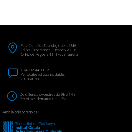
Parc Científic i Tecnològic de la UdG
Edifici Giroempren - Despatx A1.18.
C/ Pic de Peguera 11. 17003, Girona
+34 902 44 00 12
Per qualsevol cosa no dubtis
a trucar-nos
De dilluns a divendres de 9h a 14h
Per visites demanar cita prèvia
Amb la col·laboració de: