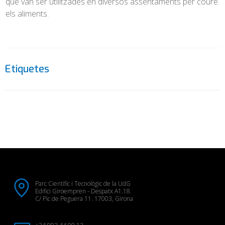
que van ser utilitzades en diversos assentaments per coure
els aliments.
Etiquetes
Parc Científic i Tecnològic de la UdG
Edifici Giroempren - Despatx A1.18.
C/ Pic de Peguera 11. 17003, Girona