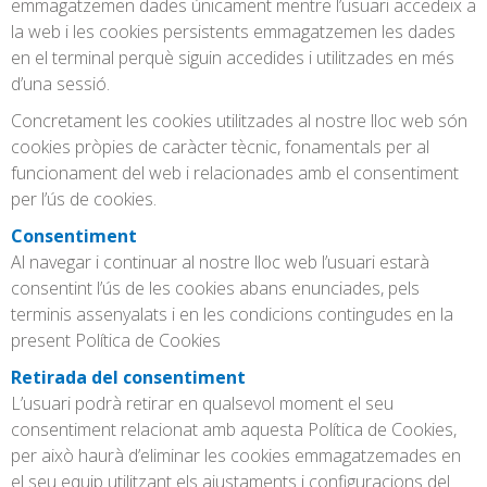
emmagatzemen dades únicament mentre l’usuari accedeix a
la web i les cookies persistents emmagatzemen les dades
en el terminal perquè siguin accedides i utilitzades en més
d’una sessió.
Concretament les cookies utilitzades al nostre lloc web són
cookies pròpies de caràcter tècnic, fonamentals per al
funcionament del web i relacionades amb el consentiment
per l’ús de cookies.
Consentiment
Al navegar i continuar al nostre lloc web l’usuari estarà
consentint l’ús de les cookies abans enunciades, pels
terminis assenyalats i en les condicions contingudes en la
present Política de Cookies
Retirada del consentiment
L’usuari podrà retirar en qualsevol moment el seu
consentiment relacionat amb aquesta Política de Cookies,
per això haurà d’eliminar les cookies emmagatzemades en
el seu equip utilitzant els ajustaments i configuracions del