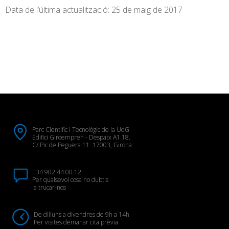
Data de l’última actualització: 25 de maig de 2017
Parc Científic i Tecnològic de la UdG
Edifici Giroempren - Despatx A1.18.
C/ Pic de Peguera 11. 17003, Girona
+34 902 44 00 12
Per qualsevol cosa no dubtis
a trucar-nos
De dilluns a divendres de 9h a 14h
Per visites demanar cita prèvia