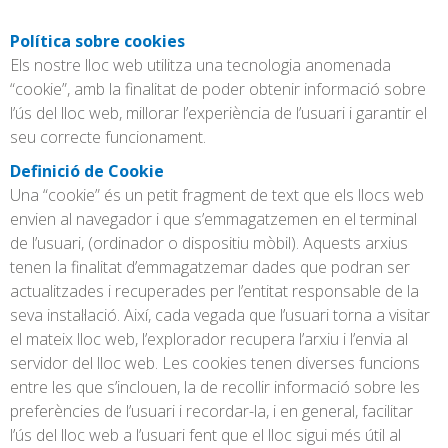
Política sobre cookies
Els nostre lloc web utilitza una tecnologia anomenada
“cookie”, amb la finalitat de poder obtenir informació sobre
l’ús del lloc web, millorar l’experiència de l’usuari i garantir el
seu correcte funcionament.
Definició de Cookie
Una “cookie” és un petit fragment de text que els llocs web
envien al navegador i que s’emmagatzemen en el terminal
de l’usuari, (ordinador o dispositiu mòbil). Aquests arxius
tenen la finalitat d’emmagatzemar dades que podran ser
actualitzades i recuperades per l’entitat responsable de la
seva instal·lació. Així, cada vegada que l’usuari torna a visitar
el mateix lloc web, l’explorador recupera l’arxiu i l’envia al
servidor del lloc web. Les cookies tenen diverses funcions
entre les que s’inclouen, la de recollir informació sobre les
preferències de l’usuari i recordar-la, i en general, facilitar
l’ús del lloc web a l’usuari fent que el lloc sigui més útil al