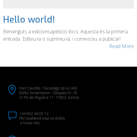
Hello world!
Benvinguts a edicionsapeticio llocs. Aquesta és la primera
entrada. Editeu-la o suprimiu-la, i comenceu a publicar!
Read More
Parc Científic i Tecnològic de la UdG
Edifici Giroempren - Despatx A1.18.
C/ Pic de Peguera 11. 17003, Girona
+34 902 44 00 12
Per qualsevol cosa no dubtis
a trucar-nos