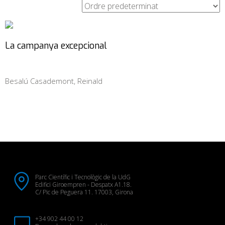
La campanya excepcional
Besalú Casademont, Reinald
Parc Científic i Tecnològic de la UdG
Edifici Giroempren - Despatx A1.18.
C/ Pic de Peguera 11. 17003, Girona
+34 902 44 00 12