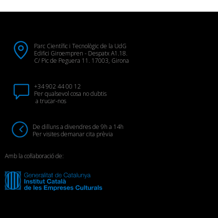
Parc Científic i Tecnològic de la UdG
Edifici Giroempren - Despatx A1.18.
C/ Pic de Peguera 11. 17003, Girona
+34 902 44 00 12
Per qualsevol cosa no dubtis
a trucar-nos
De dilluns a divendres de 9h a 14h
Per visites demanar cita prèvia
Amb la col·laboració de: