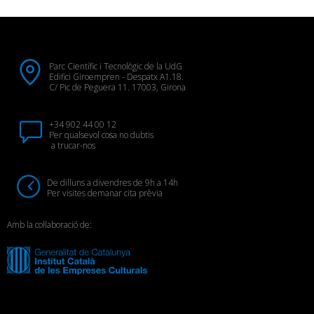
Parc Científic i Tecnològic de la UdG
Edifici Giroempren - Despatx A1.18.
C/ Pic de Peguera 11. 17003, Girona
+34 902 44 00 12
Per qualsevol cosa no dubtis
a trucar-nos
De dilluns a divendres de 9h a 14h
Per visites demanar cita prèvia
Amb la col·laboració de: