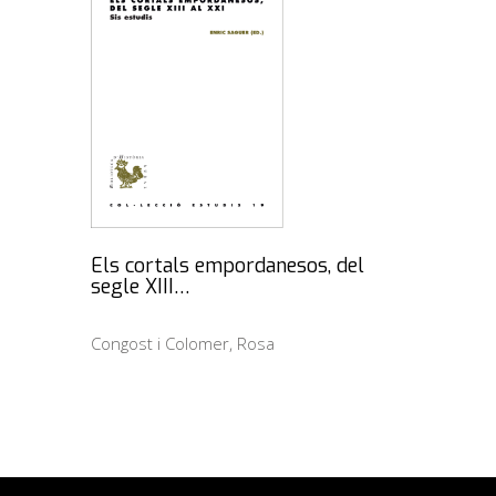
Els cortals empordanesos, del
segle XIII…
Congost i Colomer, Rosa