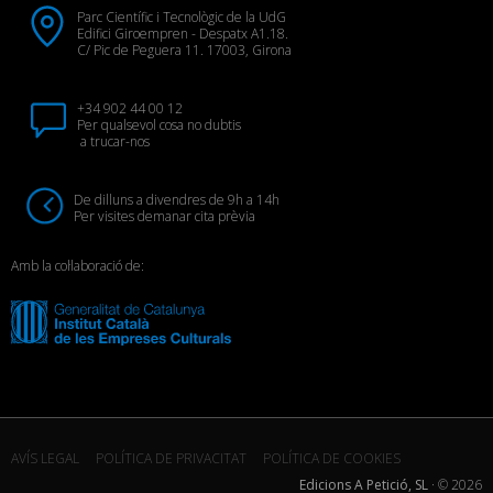
Parc Científic i Tecnològic de la UdG
Edifici Giroempren - Despatx A1.18.
C/ Pic de Peguera 11. 17003, Girona
+34 902 44 00 12
Per qualsevol cosa no dubtis
a trucar-nos
De dilluns a divendres de 9h a 14h
Per visites demanar cita prèvia
Amb la col·laboració de:
AVÍS LEGAL
POLÍTICA DE PRIVACITAT
POLÍTICA DE COOKIES
Edicions A Petició, SL
· ©
2026