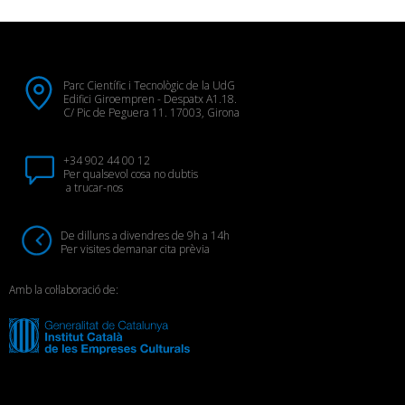
Parc Científic i Tecnològic de la UdG
Edifici Giroempren - Despatx A1.18.
C/ Pic de Peguera 11. 17003, Girona
+34 902 44 00 12
Per qualsevol cosa no dubtis
a trucar-nos
De dilluns a divendres de 9h a 14h
Per visites demanar cita prèvia
Amb la col·laboració de: