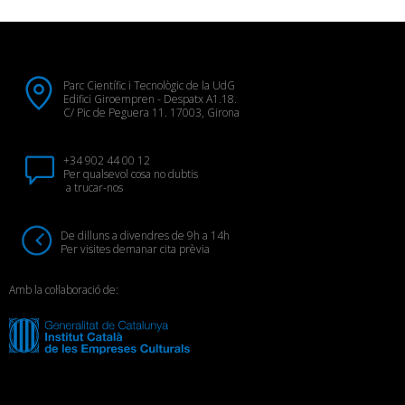
Parc Científic i Tecnològic de la UdG
Edifici Giroempren - Despatx A1.18.
C/ Pic de Peguera 11. 17003, Girona
+34 902 44 00 12
Per qualsevol cosa no dubtis
a trucar-nos
De dilluns a divendres de 9h a 14h
Per visites demanar cita prèvia
Amb la col·laboració de: