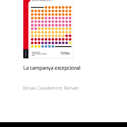
La campanya excepcional
Besalú Casademont, Reinald