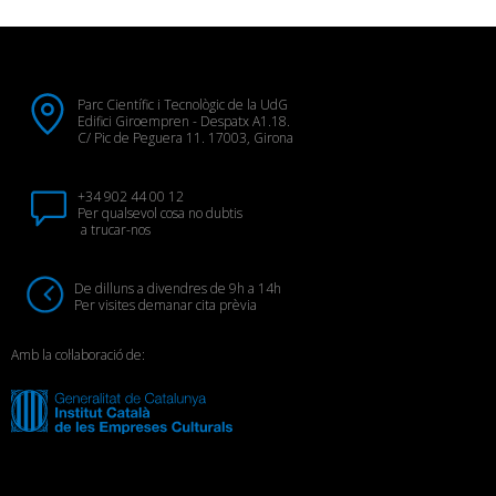
Parc Científic i Tecnològic de la UdG
Edifici Giroempren - Despatx A1.18.
C/ Pic de Peguera 11. 17003, Girona
+34 902 44 00 12
Per qualsevol cosa no dubtis
a trucar-nos
De dilluns a divendres de 9h a 14h
Per visites demanar cita prèvia
Amb la col·laboració de: