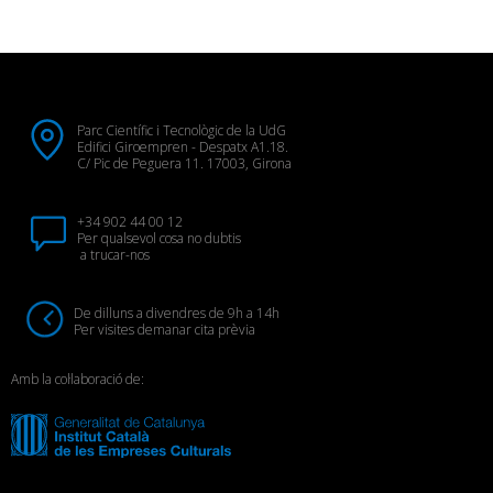
Parc Científic i Tecnològic de la UdG
Edifici Giroempren - Despatx A1.18.
C/ Pic de Peguera 11. 17003, Girona
+34 902 44 00 12
Per qualsevol cosa no dubtis
a trucar-nos
De dilluns a divendres de 9h a 14h
Per visites demanar cita prèvia
Amb la col·laboració de: