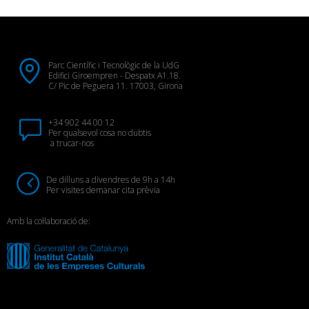
Parc Científic i Tecnològic de la UdG
Edifici Giroempren - Despatx A1.18.
C/ Pic de Peguera 11. 17003, Girona
+34 902 44 00 12
Per qualsevol cosa no dubtis
a trucar-nos
De dilluns a divendres de 9h a 14h
Per visites demanar cita prèvia
Amb la col·laboració de: