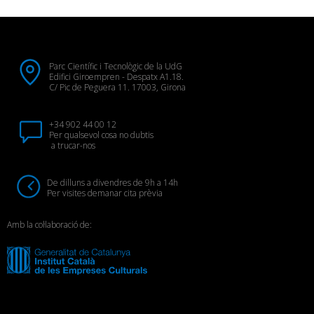
Parc Científic i Tecnològic de la UdG
Edifici Giroempren - Despatx A1.18.
C/ Pic de Peguera 11. 17003, Girona
+34 902 44 00 12
Per qualsevol cosa no dubtis
a trucar-nos
De dilluns a divendres de 9h a 14h
Per visites demanar cita prèvia
Amb la col·laboració de: