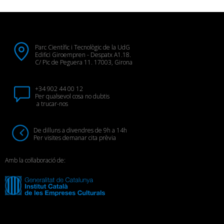
Parc Científic i Tecnològic de la UdG
Edifici Giroempren - Despatx A1.18.
C/ Pic de Peguera 11. 17003, Girona
+34 902 44 00 12
Per qualsevol cosa no dubtis
a trucar-nos
De dilluns a divendres de 9h a 14h
Per visites demanar cita prèvia
Amb la col·laboració de: