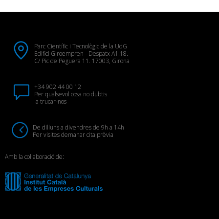
Parc Científic i Tecnològic de la UdG
Edifici Giroempren - Despatx A1.18.
C/ Pic de Peguera 11. 17003, Girona
+34 902 44 00 12
Per qualsevol cosa no dubtis
a trucar-nos
De dilluns a divendres de 9h a 14h
Per visites demanar cita prèvia
Amb la col·laboració de: