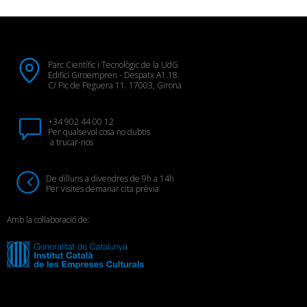
Parc Científic i Tecnològic de la UdG
Edifici Giroempren - Despatx A1.18.
C/ Pic de Peguera 11. 17003, Girona
+34 902 44 00 12
Per qualsevol cosa no dubtis
a trucar-nos
De dilluns a divendres de 9h a 14h
Per visites demanar cita prèvia
Amb la col·laboració de: