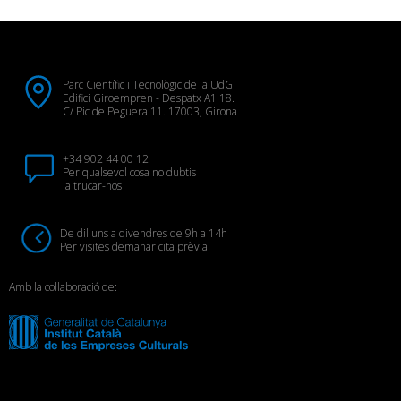
Parc Científic i Tecnològic de la UdG
Edifici Giroempren - Despatx A1.18.
C/ Pic de Peguera 11. 17003, Girona
+34 902 44 00 12
Per qualsevol cosa no dubtis
a trucar-nos
De dilluns a divendres de 9h a 14h
Per visites demanar cita prèvia
Amb la col·laboració de: