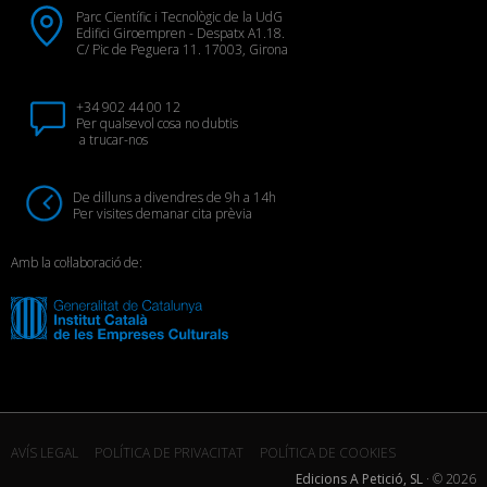
Parc Científic i Tecnològic de la UdG
Edifici Giroempren - Despatx A1.18.
C/ Pic de Peguera 11. 17003, Girona
+34 902 44 00 12
Per qualsevol cosa no dubtis
a trucar-nos
De dilluns a divendres de 9h a 14h
Per visites demanar cita prèvia
Amb la col·laboració de:
AVÍS LEGAL
POLÍTICA DE PRIVACITAT
POLÍTICA DE COOKIES
Edicions A Petició, SL
· ©
2026