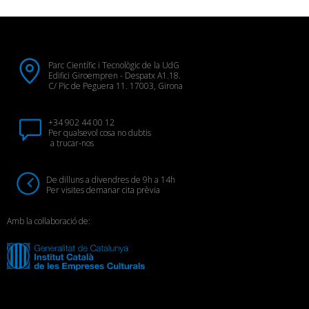
Parc Científic i Tecnològic de la UdG
Edifici Giroempren - Despatx A1.18.
C/ Pic de Peguera 11. 17003, Girona
+34 902 44 00 12
Per qualsevol cosa no dubtis
a trucar-nos
De dilluns a divendres de 9h a 14h
Per visites demanar cita prèvia
Amb la col·laboració de: