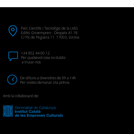
Parc Científic i Tecnològic de la UdG
Edifici Giroempren - Despatx A1.18.
C/ Pic de Peguera 11. 17003, Girona
+34 902 44 00 12
Per qualsevol cosa no dubtis
a trucar-nos
De dilluns a divendres de 9h a 14h
Per visites demanar cita prèvia
Amb la col·laboració de: