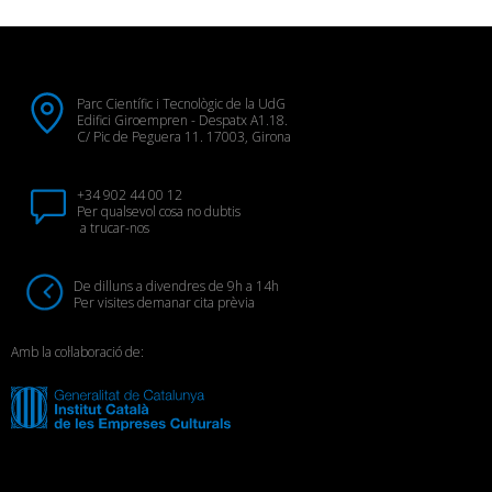
Parc Científic i Tecnològic de la UdG
Edifici Giroempren - Despatx A1.18.
C/ Pic de Peguera 11. 17003, Girona
+34 902 44 00 12
Per qualsevol cosa no dubtis
a trucar-nos
De dilluns a divendres de 9h a 14h
Per visites demanar cita prèvia
Amb la col·laboració de: