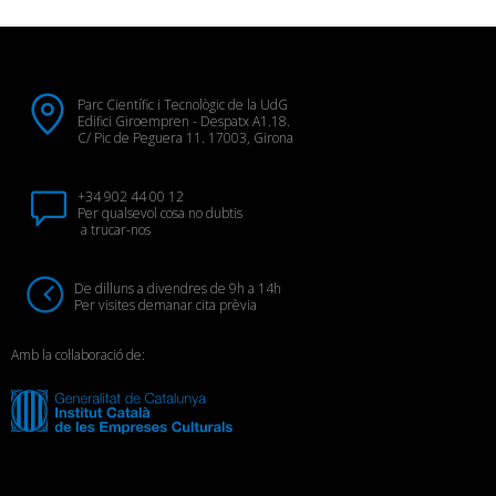
Parc Científic i Tecnològic de la UdG
Edifici Giroempren - Despatx A1.18.
C/ Pic de Peguera 11. 17003, Girona
+34 902 44 00 12
Per qualsevol cosa no dubtis
a trucar-nos
De dilluns a divendres de 9h a 14h
Per visites demanar cita prèvia
Amb la col·laboració de: