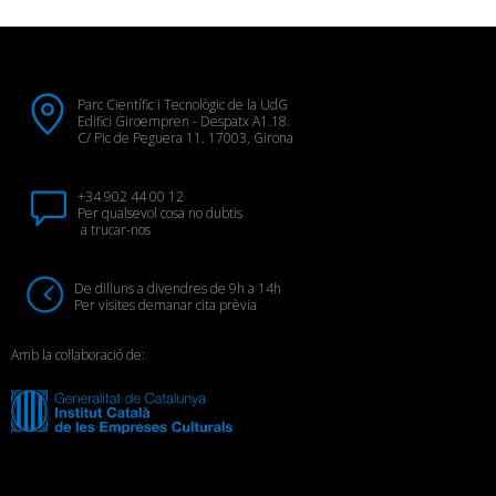
Parc Científic i Tecnològic de la UdG
Edifici Giroempren - Despatx A1.18.
C/ Pic de Peguera 11. 17003, Girona
+34 902 44 00 12
Per qualsevol cosa no dubtis
a trucar-nos
De dilluns a divendres de 9h a 14h
Per visites demanar cita prèvia
Amb la col·laboració de: