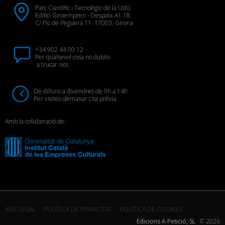
Parc Científic i Tecnològic de la UdG
Edifici Giroempren - Despatx A1.18.
C/ Pic de Peguera 11. 17003, Girona
+34 902 44 00 12
Per qualsevol cosa no dubtis
a trucar-nos
De dilluns a divendres de 9h a 14h
Per visites demanar cita prèvia
Amb la col·laboració de:
AVÍS LEGAL
POLÍTICA DE PRIVACITAT
POLÍTICA DE COOKIES
Edicions A Petició, SL
· ©
2026