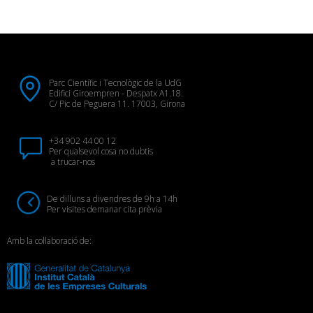
Parc Científic i Tecnològic de la UdG
Edifici Giroempren - Despatx A1.18.
C/ Pic de Peguera 11. 17003, Girona
+34 902 44 00 12
Per qualsevol cosa no dubtis
a trucar-nos
De dilluns a divendres de 9h a 14h
Per visites demanar cita prèvia
Amb la col·laboració de: