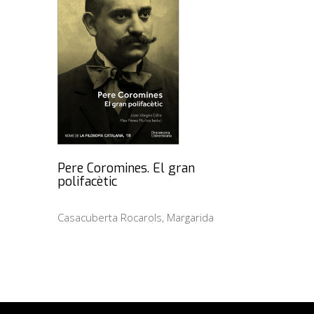
Pere Coromines. El gran
polifacètic
Casacuberta Rocarols, Margarida