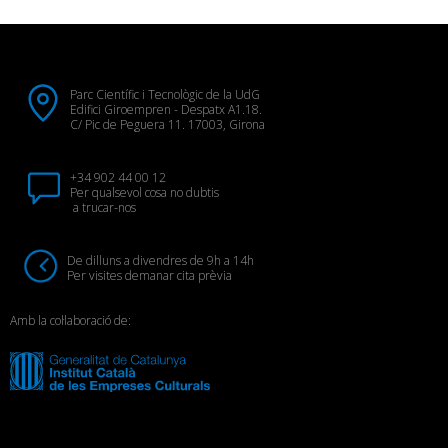
Parc Científic i Tecnològic de la UdG
Edifici Giroempren - Despatx A1.18.
C/ Pic de Peguera 11. 17003, Girona
+34 902 44 00 12
Per qualsevol cosa no dubtis
a trucar-nos
De dilluns a divendres de 9h a 14h
Per visites demanar cita prèvia
Amb la col·laboració de: